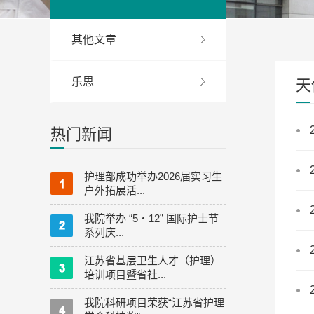
其他文章
乐思
天
热门新闻
护理部成功举办2026届实习生
户外拓展活...
我院举办 “5・12” 国际护士节
系列庆...
江苏省基层卫生人才（护理）
培训项目暨省社...
我院科研项目荣获“江苏省护理